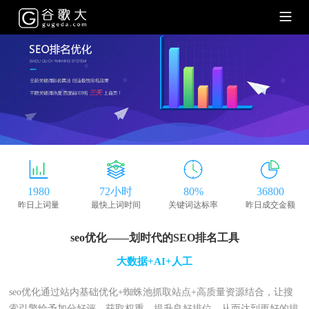
1980
72
小时
80
%
36800
昨日上词量
最快上词时间
关键词达标率
昨日成交金额
seo优化——划时代的SEO排名工具
大数据+AI+人工
seo优化通过站内基础优化+蜘蛛池抓取站点+高质量资源结合，让搜
索引擎给予加分好评，获取权重，提升良好排位，从而达到更好的排