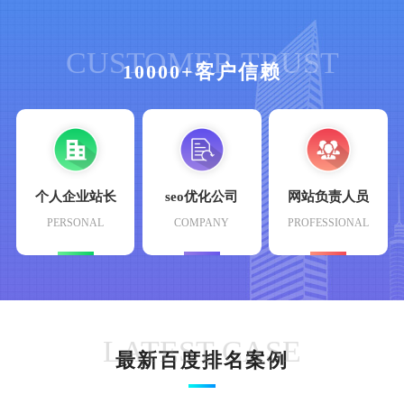
CUSTOMER TRUST
10000+客户信赖
个人企业站长
seo优化公司
网站负责人员
PERSONAL
COMPANY
PROFESSIONAL
LATEST CASE
最新百度排名案例
维修保养
https://www.b**du.com
2
驾校服务
https://www.b**du.com
1